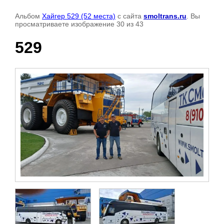
Альбом
Хайгер 529 (52 места)
с сайта
smoltrans.ru
. Вы
просматриваете изображение 30 из 43
529